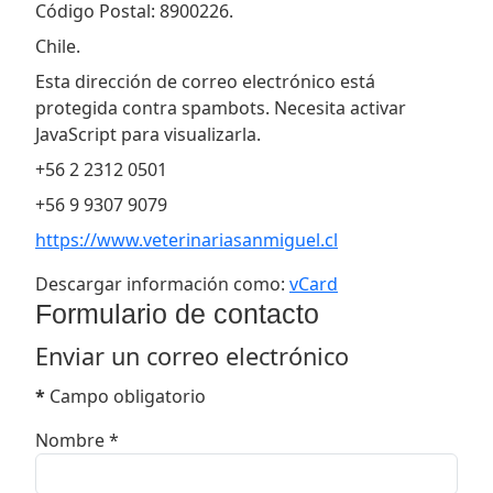
Código Postal: 8900226.
Chile.
Correo electrónico:
Esta dirección de correo electrónico está
protegida contra spambots. Necesita activar
JavaScript para visualizarla.
Teléfono:
+56 2 2312 0501
Celular:
+56 9 9307 9079
Website:
https://www.veterinariasanmiguel.cl
Descargar información como:
vCard
Formulario de contacto
Enviar un correo electrónico
*
Campo obligatorio
Nombre
*